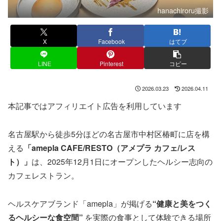
hanachiroru撮影
X
Facebook
はてブ
LINE
Pinterest
コピー
2026.03.23
2026.04.11
本記事ではアフィリエイト広告を利用しています
名古屋駅から徒歩5分ほどの名古屋市中村区椿町に店を構
える
「amepla CAFE/RESTO（アメプラ カフェ/レス
ト）」
は、2025年12月1日にオープンしたヘルシー志向の
カフェレストラン。
ヘルスケアブランド「amepla」が掲げる
“健康と美をつく
るヘルシーな食空間”
を実際の食事として体験できる場所