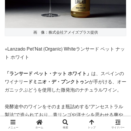
画 像：株式会社アメイズプラス提供
+Lanzado Pet’Nat (Organic) Whiteランサード ペット ナッ
ト ホワイト
「ランサード ペット・ナット ホワイト」
は、スペインの
ワイナリー
ドミニオ・デ・プンクトゥン
が手がける、オー
ガニックぶどうを使用した微発泡のナチュラルワイン。
発酵途中のワインをそのまま瓶詰めする“アンセストラル
製法”で造られており、青リンゴや洋ナシを思わせる爽や
かな香りと、やさしい微発泡が特徴です。
メニュー
ホーム
検索
トップ
サイドバー
添加物を抑えた造りで“体にやさしいワイン”として人気が