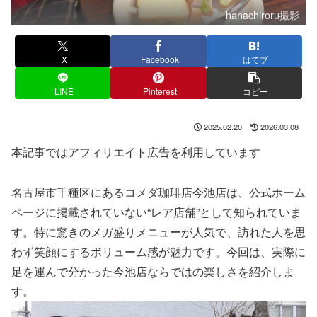
hanachiroru撮影
X
Facebook
はてブ
LINE
Pinterest
コピー
2025.02.20
2026.03.08
本記事ではアフィリエイト広告を利用しています
名古屋市千種区にあるコメダ珈琲店今池店は、公式ホーム
ページに掲載されていない“レア店舗”として知られていま
す。特に驚きのメガ盛りメニューが人気で、訪れた人を思
わず笑顔にするボリューム感が魅力です。今回は、実際に
足を運んで分かった今池店ならではの楽しさを紹介しま
す。