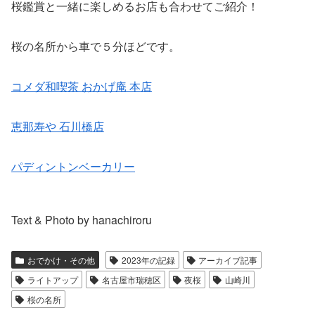
桜鑑賞と一緒に楽しめるお店も合わせてご紹介！
桜の名所から車で５分ほどです。
コメダ和喫茶 おかげ庵 本店
恵那寿や 石川橋店
パディントンベーカリー
Text & Photo by hanachiroru
おでかけ・その他
2023年の記録
アーカイブ記事
ライトアップ
名古屋市瑞穂区
夜桜
山崎川
桜の名所