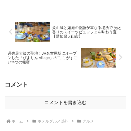
犬山城と如庵の物語が重なる場所で 光と
香りのスイーツビュッフェを味わう夏
【愛知県犬山市】
過去最大級の聖地！JR名古屋駅にオープ
ンした「ぴよりん village」の“ここがすご
い”4つの秘密
コメント
コメントを書き込む
ホーム
ホテルグルメ以外
グルメ