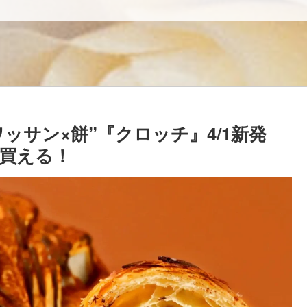
ッサン×餅”『クロッチ』4/1新発
買える！