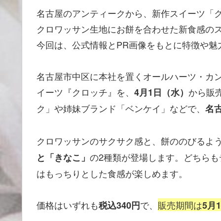
名古屋のアンティークから、新作スイーツ「
クロワッサン生地にお餅を合わせた新食感の
今回は、公式情報とPR画像をもとに特徴や魅
名古屋市中区に本社を置くオールハーツ・カ
イーツ『クロッチ』を、
から販
4月1日（水）
ク」や姉妹ブランド「ベンケイ」などで、
名
クロワッサンのサクサク感と、餅ののびるよ
の2種類が登場します。どちら
と「きなこ」
はもっちりとした食感が楽しめます。
価格はいずれも
で、
販売期間は
税込340円
5月