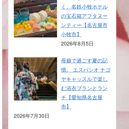
く、名鉄小牧ホテル
の宝石箱アフタヌー
ンティー【名古屋市
小牧市】
2026年8月5日
母娘で過ごす夏の記
憶。 エスパシオ ナゴ
ヤキャッスルで楽し
む浴衣プランとラン
チ【愛知県名古屋
市】
2026年7月30日