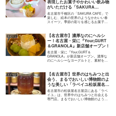
表現したお菓子やかわいい飲み物
がいただける「SAKURA
CAFE」
名古屋市千種区の「SAKURA CAFE」で
楽しむ、絵本の世界のようなかわいい春
スイーツ。季節の彩りを感じるお菓子や
ドリンクを、写真とともに紹介します。
【名古屋市】濃厚なのにヘルシ
スイーツ
ー！名古屋・栄に『Your,GURT
＆GRANOLA』新店舗オープン！
名古屋・栄に『Your,GURT＆
GRANOLA』が新店舗オープン。濃厚な
のにヘルシーなヨーグルトと、素材を生
かしたグラノーラが楽しめるお店。店内
の雰囲気やメニューを紹介します。
【名古屋市】世界のはちみつと出
スイーツ
会う、まるでおいしい博物館のよ
うな美しい「ラベイユ松坂屋名古
屋店」
名古屋市の松坂屋名古屋店にある「ラベ
イユ」は、世界中のはちみつと出会える
専門店。まるでおいしい博物館のような
美しい空間で、味比べやギフト選びも楽
しめます。訪問レポートをお届けしま
す。