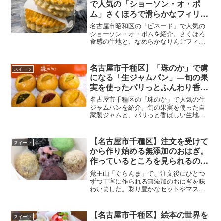
で人気の「ショーソン・オ・ポ
ム」さくほろで滑らかなフィリン
グが最高！
名古屋市昭和区の「ピネード」で人気の
ショーソン・オ・ポムを紹介。さくほろ
食感の生地と、なめらかなりんごフィリ
ングが魅力のアップルパイを写真ととも
に丁寧にまとめました。
名古屋市千種区】「珠のか」で虜
スイーツ
になる「生ジャムパン」—旬の果
実を使ったパリっとふんわり香ば
しいパン【2025】
名古屋市千種区の「珠のか」で人気の生
ジャムパンを紹介。旬の果実を使った自
家製ジャムと、パリっと香ばしい生地が
魅力。季節ごとに変わる味わいと、丁寧
に作られたこだわりのパンの魅力を詳し
くお届けします。
【名古屋市千種区】注文を受けて
スイーツ
から作り始める無添加のおはぎ。
作っているところを見られるのも
楽しい！
覚王山「ぐらんま」で、注文後にひとつ
ずつ丁寧に作られる無添加のおはぎを味
わいました。彩り豊かなセットやマスカ
ルポーネのおはぎも魅力。お土産にも喜
ばれる可愛らしさです。
【名古屋市千種区】絵本の世界を
スイーツ