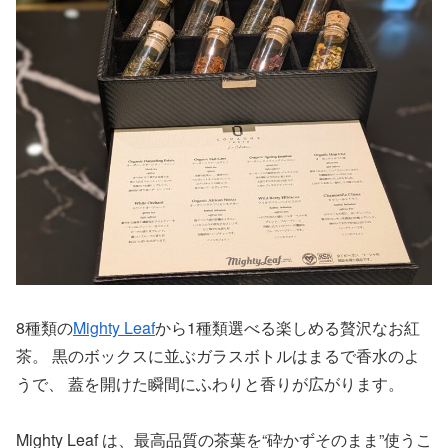
8種類の
Mighty Leaf
から1種類選べる楽しめる贅沢なお紅
茶。 黒のボックスに並ぶガラスボトルはまるで香水のよ
うで、 蓋を開けた瞬間にふわりと香りが広がります。
Mighty Leaf は、最高品質の茶葉を“砕かずそのまま”使うこ